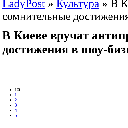
LadyPost
»
Культура
» В К
сомнительные достижения
В Киеве вручат анти
достижения в шоу-биз
100
1
2
3
4
5