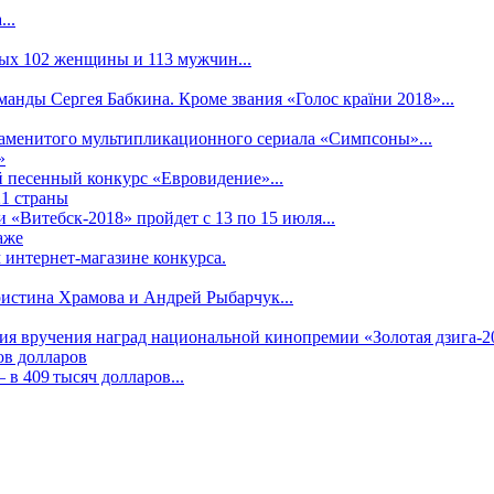
..
рых 102 женщины и 113 мужчин...
манды Сергея Бабкина. Кроме звания «Голос країни 2018»...
наменитого мультипликационного сериала «Симпсоны»...
»
 песенный конкурс «Евровидение»...
21 страны
«Витебск-2018» пройдет с 13 по 15 июля...
аже
 интернет-магазине конкурса.
ристина Храмова и Андрей Рыбарчук...
ния вручения наград национальной кинопремии «Золотая дзига-20
ов долларов
в 409 тысяч долларов...