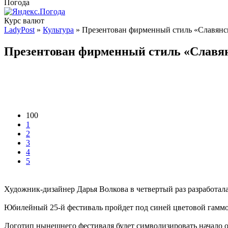
Погода
Курс валют
LadyPost
»
Культура
» Презентован фирменный стиль «Славянск
Презентован фирменный стиль «Славянс
100
1
2
3
4
5
Художник-дизайнер Дарья Волкова в четвертый раз разработа
Юбилейный 25-й фестиваль пройдет под синей цветовой гаммой
Логотип нынешнего фестиваля будет символизировать начало об