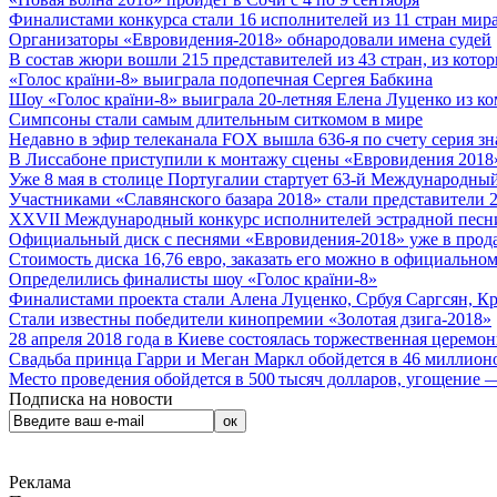
Финалистами конкурса стали 16 исполнителей из 11 стран мира.
Организаторы «Евровидения-2018» обнародовали имена судей
В состав жюри вошли 215 представителей из 43 стран, из кото
«Голос країни-8» выиграла подопечная Сергея Бабкина
Шоу «Голос країни-8» выиграла 20-летняя Елена Луценко из ко
Симпсоны стали самым длительным ситкомом в мире
Недавно в эфир телеканала FOX вышла 636-я по счету серия з
В Лиссабоне приступили к монтажу сцены «Евровидения 2018
Уже 8 мая в столице Португалии стартует 63-й Международный
Участниками «Славянского базара 2018» стали представители 
XXVII Международный конкурс исполнителей эстрадной песни 
Официальный диск с песнями «Евровидения-2018» уже в прод
Стоимость диска 16,76 евро, заказать его можно в официальном
Определились финалисты шоу «Голос країни-8»
Финалистами проекта стали Алена Луценко, Србуя Саргсян, К
Стали известны победители кинопремии «Золотая дзига-2018»
28 апреля 2018 года в Киеве состоялась торжественная церемо
Свадьба принца Гарри и Меган Маркл обойдется в 46 миллион
Место проведения обойдется в 500 тысяч долларов, угощение — 
Подписка на новости
Реклама