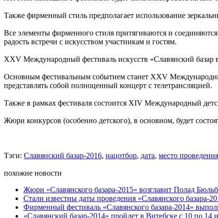
Также фирменный стиль предполагает использование зеркальн
Все элементы фирменного стиля притягиваются и соединяются в
радость встречи с искусством участникам и гостям.
XXV Международный фестиваль искусств «Славянский базар в 
Основным фестивальным событием станет XXV Международный 
представлять собой полноценный концерт с телетрансляцией.
Также в рамках фестиваля состоится XIV Международный детс
Жюри конкурсов (особенно детского), в основном, будет состоя
Тэги:
Славянский базар-2016
,
нацотбор
,
дата
,
место проведени
похожие новости
Жюри «Славянского базара-2015» возглавит Полад Бюль
Стали известны даты проведения «Славянского базара-20
Фирменный фестиваль «Славянского базара-2014» выпол
«Славянский базар-2014» пройдет в Витебске с 10 по 14 