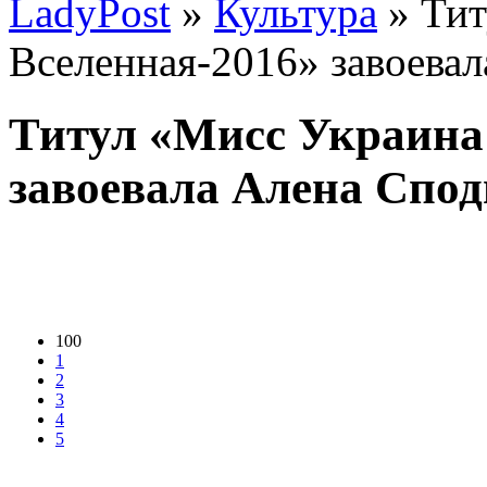
LadyPost
»
Культура
» Тит
Вселенная-2016» завоева
Титул «Мисс Украина
завоевала Алена Спо
100
1
2
3
4
5