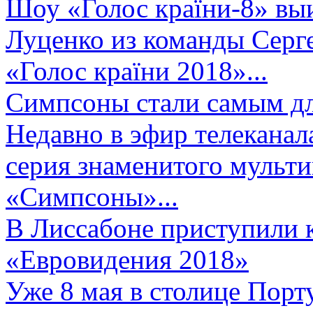
Шоу «Голос країни-8» выи
Луценко из команды Серге
«Голос країни 2018»...
Симпсоны стали самым д
Недавно в эфир телеканал
серия знаменитого мульт
«Симпсоны»...
В Лиссабоне приступили 
«Евровидения 2018»
Уже 8 мая в столице Порт