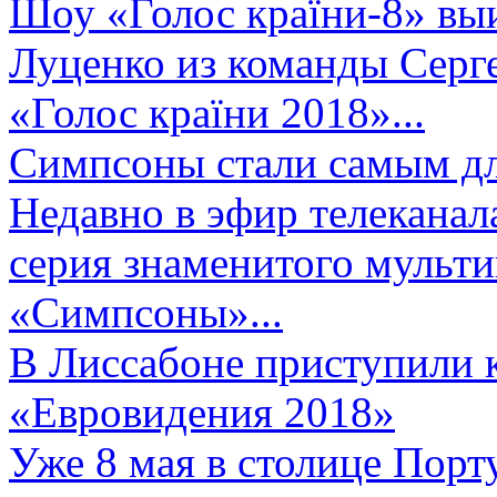
Шоу «Голос країни-8» выи
Луценко из команды Серге
«Голос країни 2018»...
Симпсоны стали самым д
Недавно в эфир телеканал
серия знаменитого мульт
«Симпсоны»...
В Лиссабоне приступили 
«Евровидения 2018»
Уже 8 мая в столице Порт