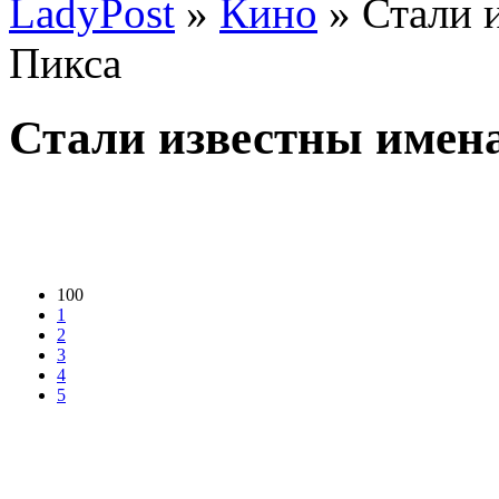
LadyPost
»
Кино
» Стали 
Пикса
Стали известны имен
100
1
2
3
4
5