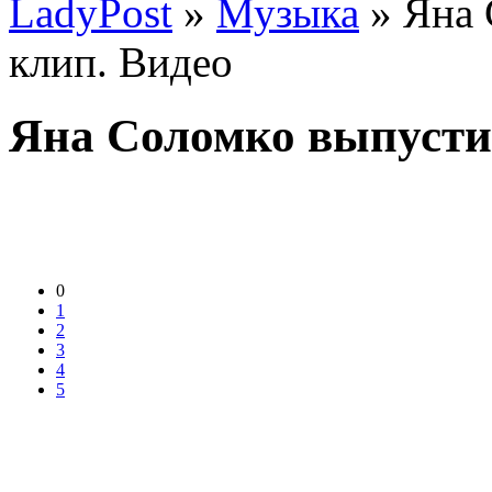
LadyPost
»
Музыка
» Яна 
клип. Видео
Яна Соломко выпусти
0
1
2
3
4
5