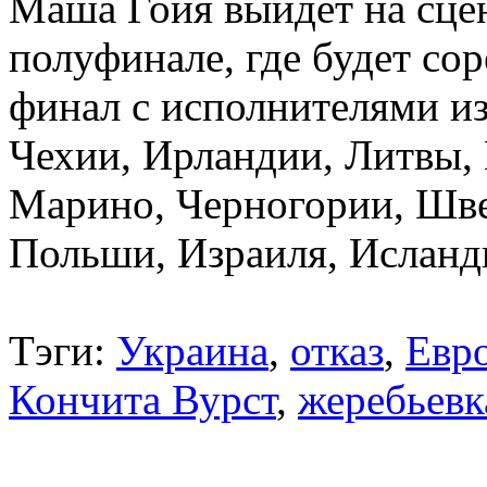
Маша Гойя выйдет на сцен
полуфинале, где будет сор
финал с исполнителями и
Чехии, Ирландии, Литвы,
Марино, Черногории, Шве
Польши, Израиля, Исланд
Тэги:
Украина
,
отказ
,
Евр
Кончита Вурст
,
жеребьевк