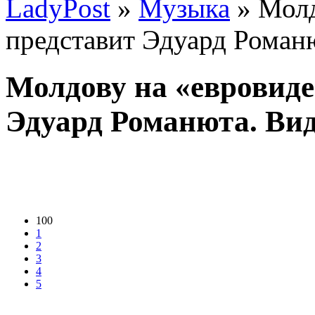
LadyPost
»
Музыка
» Молд
представит Эдуард Роман
Молдову на «евровиде
Эдуард Романюта. Ви
100
1
2
3
4
5