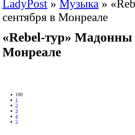
LadyPost
»
Музыка
» «Reb
сентября в Монреале
«Rebel-тур» Мадонны 
Монреале
100
1
2
3
4
5