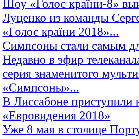
Шоу «Голос країни-8» выи
Луценко из команды Серге
«Голос країни 2018»...
Симпсоны стали самым д
Недавно в эфир телеканал
серия знаменитого мульт
«Симпсоны»...
В Лиссабоне приступили 
«Евровидения 2018»
Уже 8 мая в столице Порт