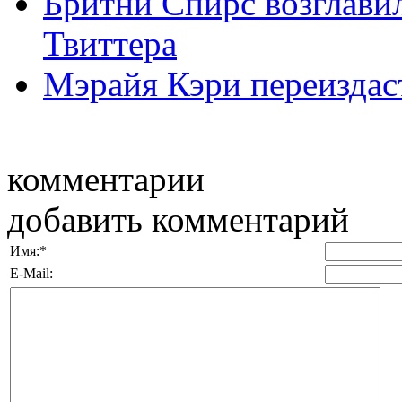
Бритни Спирс возглави
Твиттера
Мэрайя Кэри переиздаст
комментарии
добавить комментарий
Имя:
*
E-Mail: