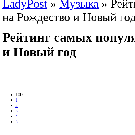
LadyPost
»
Музыка
» Рейт
на Рождество и Новый го
Рейтинг самых попул
и Новый год
100
1
2
3
4
5