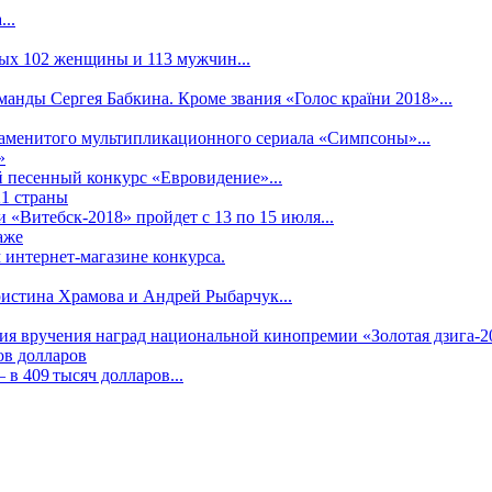
..
рых 102 женщины и 113 мужчин...
манды Сергея Бабкина. Кроме звания «Голос країни 2018»...
наменитого мультипликационного сериала «Симпсоны»...
»
 песенный конкурс «Евровидение»...
21 страны
«Витебск-2018» пройдет с 13 по 15 июля...
аже
 интернет-магазине конкурса.
ристина Храмова и Андрей Рыбарчук...
ния вручения наград национальной кинопремии «Золотая дзига-20
ов долларов
в 409 тысяч долларов...