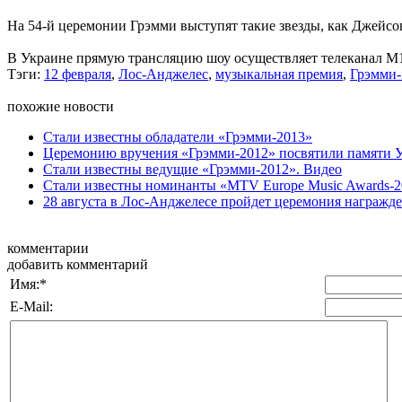
На 54-й церемонии Грэмми выступят такие звезды, как Джейсон
В Украине прямую трансляцию шоу осуществляет телеканал М1 в 
Тэги:
12 февраля
,
Лос-Анджелес
,
музыкальная премия
,
Грэмми-
похожие новости
Стали известны обладатели «Грэмми-2013»
Церемонию вручения «Грэмми-2012» посвятили памяти 
Стали известны ведущие «Грэмми-2012». Видео
Стали известны номинанты «MTV Europe Music Awards-2
28 августа в Лос-Анджелесе пройдет церемония награжд
комментарии
добавить комментарий
Имя:
*
E-Mail: