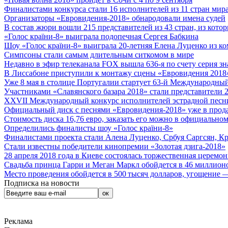
Финалистами конкурса стали 16 исполнителей из 11 стран мира.
Организаторы «Евровидения-2018» обнародовали имена судей
В состав жюри вошли 215 представителей из 43 стран, из кото
«Голос країни-8» выиграла подопечная Сергея Бабкина
Шоу «Голос країни-8» выиграла 20-летняя Елена Луценко из ко
Симпсоны стали самым длительным ситкомом в мире
Недавно в эфир телеканала FOX вышла 636-я по счету серия з
В Лиссабоне приступили к монтажу сцены «Евровидения 2018
Уже 8 мая в столице Португалии стартует 63-й Международный
Участниками «Славянского базара 2018» стали представители 
XXVII Международный конкурс исполнителей эстрадной песни 
Официальный диск с песнями «Евровидения-2018» уже в прод
Стоимость диска 16,76 евро, заказать его можно в официальном
Определились финалисты шоу «Голос країни-8»
Финалистами проекта стали Алена Луценко, Србуя Саргсян, К
Стали известны победители кинопремии «Золотая дзига-2018»
28 апреля 2018 года в Киеве состоялась торжественная церемо
Свадьба принца Гарри и Меган Маркл обойдется в 46 миллион
Место проведения обойдется в 500 тысяч долларов, угощение — 
Подписка на новости
Реклама