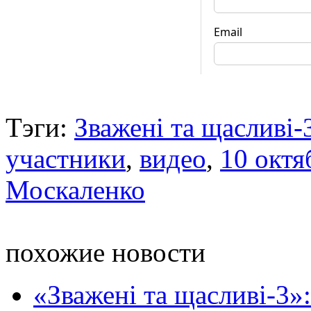
Тэги:
Зважені та щасливі-
участники
,
видео
,
10 октя
Москаленко
похожие новости
«Зважені та щасливі-3»