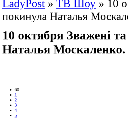
LadyPost
»
ТВ Шоу
» 10 о
покинула Наталья Москал
10 октября Зважені т
Наталья Москаленко.
60
1
2
3
4
5