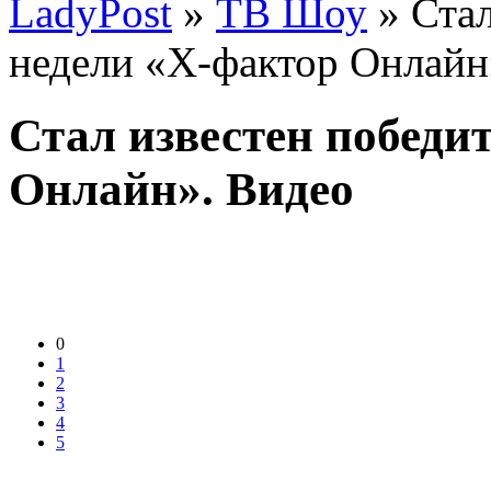
LadyPost
»
ТВ Шоу
» Стал
недели «Х-фактор Онлайн
Стал известен победи
Онлайн». Видео
0
1
2
3
4
5