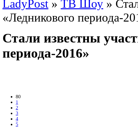
LadyPost
»
ТВ Шоу
» Стал
«Ледникового периода-20
Стали известны учас
периода-2016»
80
1
2
3
4
5