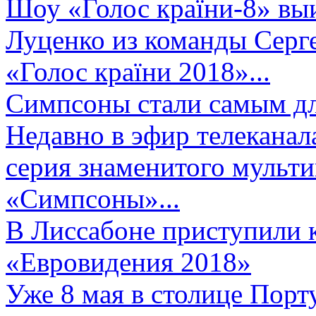
Шоу «Голос країни-8» выи
Луценко из команды Серге
«Голос країни 2018»...
Симпсоны стали самым д
Недавно в эфир телеканал
серия знаменитого мульт
«Симпсоны»...
В Лиссабоне приступили 
«Евровидения 2018»
Уже 8 мая в столице Порт