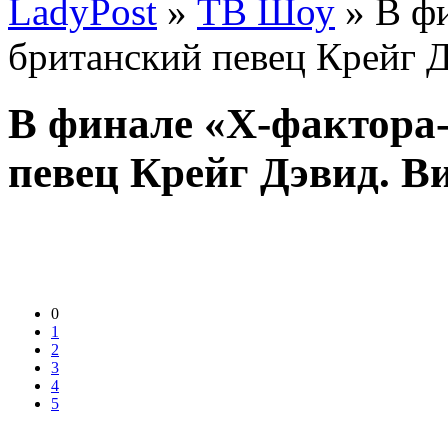
LadyPost
»
ТВ Шоу
» В фи
британский певец Крейг 
В финале «Х-фактора
певец Крейг Дэвид. В
0
1
2
3
4
5