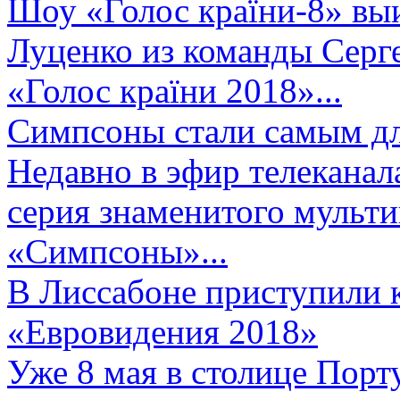
Шоу «Голос країни-8» выи
Луценко из команды Серге
«Голос країни 2018»...
Симпсоны стали самым д
Недавно в эфир телеканал
серия знаменитого мульт
«Симпсоны»...
В Лиссабоне приступили 
«Евровидения 2018»
Уже 8 мая в столице Порт