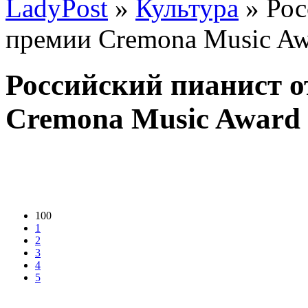
LadyPost
»
Культура
» Рос
премии Cremona Music Aw
Российский пианист о
Cremona Music Award 
100
1
2
3
4
5