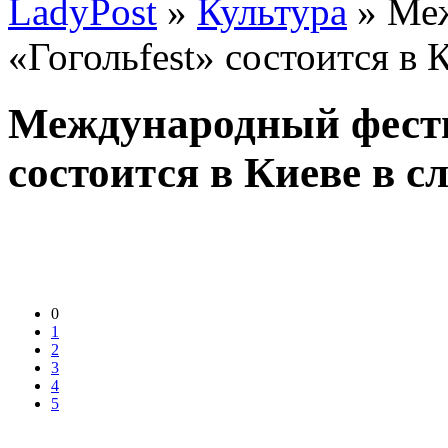
LadyPost
»
Культура
» Меж
«Гогольfest» состоится в
Международный фести
состоится в Киеве в 
0
1
2
3
4
5