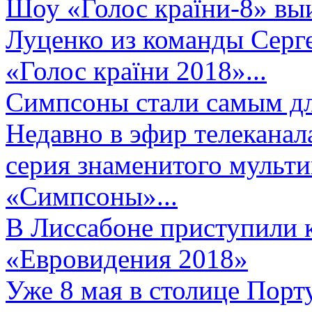
Шоу «Голос країни-8» выи
Луценко из команды Серге
«Голос країни 2018»...
Симпсоны стали самым д
Недавно в эфир телеканал
серия знаменитого мульт
«Симпсоны»...
В Лиссабоне приступили 
«Евровидения 2018»
Уже 8 мая в столице Порт