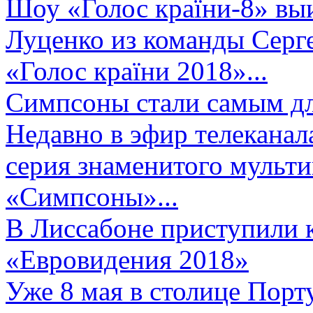
Шоу «Голос країни-8» выи
Луценко из команды Серге
«Голос країни 2018»...
Симпсоны стали самым д
Недавно в эфир телеканал
серия знаменитого мульт
«Симпсоны»...
В Лиссабоне приступили 
«Евровидения 2018»
Уже 8 мая в столице Порт