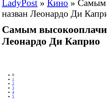
LadyPost
»
Кино
» Самым 
назван Леонардо Ди Капр
Самым высокооплачи
Леонардо Ди Каприо
0
1
2
3
4
5