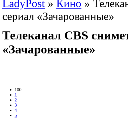
LadyPost
»
Кино
» Телека
сериал «Зачарованные»
Телеканал CBS снимет
«Зачарованные»
100
1
2
3
4
5