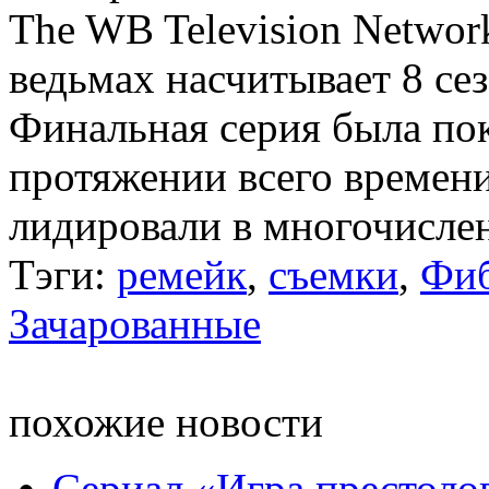
The WB Television Network
ведьмах насчитывает 8 се
Финальная серия была пок
протяжении всего времен
лидировали в многочисле
Тэги:
ремейк
,
съемки
,
Фи
Зачарованные
похожие новости
Сериал «Игра престоло