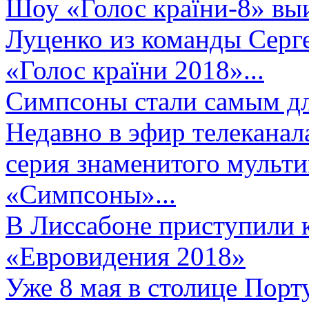
Шоу «Голос країни-8» выи
Луценко из команды Серге
«Голос країни 2018»...
Симпсоны стали самым д
Недавно в эфир телеканал
серия знаменитого мульт
«Симпсоны»...
В Лиссабоне приступили 
«Евровидения 2018»
Уже 8 мая в столице Порт