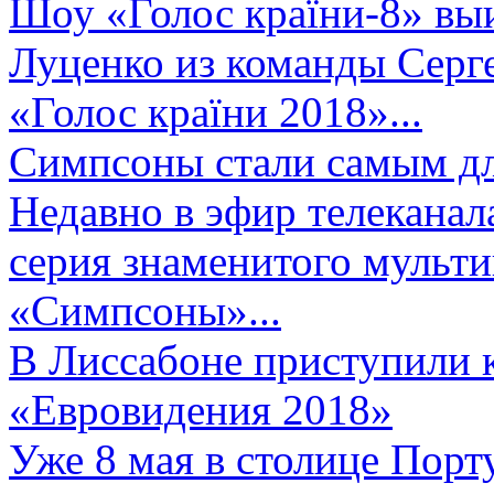
Шоу «Голос країни-8» выи
Луценко из команды Серге
«Голос країни 2018»...
Симпсоны стали самым д
Недавно в эфир телеканал
серия знаменитого мульт
«Симпсоны»...
В Лиссабоне приступили 
«Евровидения 2018»
Уже 8 мая в столице Порт