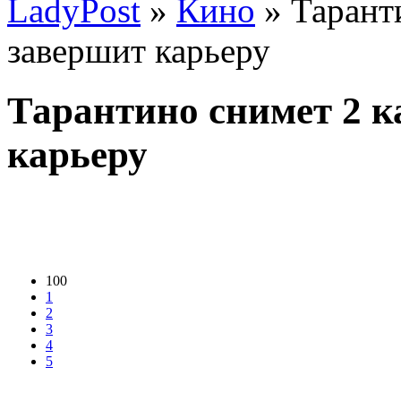
LadyPost
»
Кино
» Тарант
завершит карьеру
Тарантино снимет 2 
карьеру
100
1
2
3
4
5