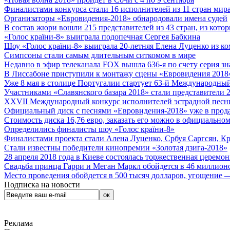
Финалистами конкурса стали 16 исполнителей из 11 стран мира.
Организаторы «Евровидения-2018» обнародовали имена судей
В состав жюри вошли 215 представителей из 43 стран, из кото
«Голос країни-8» выиграла подопечная Сергея Бабкина
Шоу «Голос країни-8» выиграла 20-летняя Елена Луценко из ко
Симпсоны стали самым длительным ситкомом в мире
Недавно в эфир телеканала FOX вышла 636-я по счету серия з
В Лиссабоне приступили к монтажу сцены «Евровидения 2018
Уже 8 мая в столице Португалии стартует 63-й Международный
Участниками «Славянского базара 2018» стали представители 
XXVII Международный конкурс исполнителей эстрадной песни 
Официальный диск с песнями «Евровидения-2018» уже в прод
Стоимость диска 16,76 евро, заказать его можно в официальном
Определились финалисты шоу «Голос країни-8»
Финалистами проекта стали Алена Луценко, Србуя Саргсян, К
Стали известны победители кинопремии «Золотая дзига-2018»
28 апреля 2018 года в Киеве состоялась торжественная церемо
Свадьба принца Гарри и Меган Маркл обойдется в 46 миллион
Место проведения обойдется в 500 тысяч долларов, угощение — 
Подписка на новости
Реклама