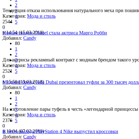
2
Тенденция отказа использования натурального меха при пошив
3
Категория:
Мода и стиль
4
2544
5
0
в 14:54 (15.03.2018)
Новым лицом Chanel стала актриса Марго Робби
Добавил:
Candy
80
1
2
Для актрисы рекламный контракт с модным брендом такого уро
3
Категория:
Мода и стиль
4
2521
5
0
в 15:58 (13.03.2018)
Модный бренд Jada Dubai презентовал туфли за 300 тысяч долл
Добавил:
Candy
80
1
2
На изготовление пары туфель в честь «легендарной принцессы
3
Категория:
Мода и стиль
4
2376
5
0
в 19:04 (07.02.2018)
В честь выхода PlayStation 4 Nike выпустил кроссовки
Добавил:
Candy