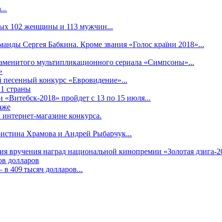
..
рых 102 женщины и 113 мужчин...
манды Сергея Бабкина. Кроме звания «Голос країни 2018»...
наменитого мультипликационного сериала «Симпсоны»...
»
 песенный конкурс «Евровидение»...
21 страны
«Витебск-2018» пройдет с 13 по 15 июля...
аже
 интернет-магазине конкурса.
ристина Храмова и Андрей Рыбарчук...
ния вручения наград национальной кинопремии «Золотая дзига-20
ов долларов
в 409 тысяч долларов...