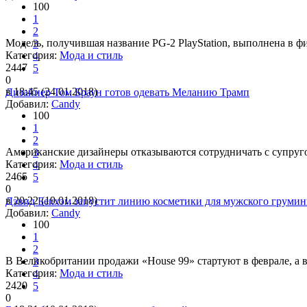
100
1
2
Модель, получившая название PG-2 PlayStation, выполнена в ф
3
Категория:
Мода и стиль
4
2447
5
0
в 18:45 (24.01.2018)
Дизайнер Том Браун готов одевать Меланию Трамп
Добавил:
Candy
100
1
2
Американские дизайнеры отказываются сотрудничать с супру
3
Категория:
Мода и стиль
4
2465
5
0
в 20:22 (19.01.2018)
Дэвид Бекхэм запустит линию косметики для мужского грумин
Добавил:
Candy
100
1
2
В Великобритании продажи «House 99» стартуют в феврале, а в
3
Категория:
Мода и стиль
4
2420
5
0