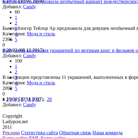
в 18:31 (10.01.2018)
Бьюти-блогер предложила необычный вариант рождественског
Добавил:
Candy
60
1
2
Бьюти-блогер Тейлор Ар предложила для девушек необычный в
3
Категория:
Мода и стиль
4
2396
5
0
в 20:33 (08.12.2017)
Выпущена коллекция украшений по мотивам книг и фильмов о
Добавил:
Candy
100
1
2
В коллекции представлены 11 украшений, выполненных в форме
3
Категория:
Мода и стиль
4
2098
5
0
в 18:04 (30.11.2017)
1
2
3
4
5
6
7
8
9
10
...
28
Добавил:
Candy
Copyright
Ladypost.net
2011
Реклама
Статистика сайта
Обратная связь
Наша команда