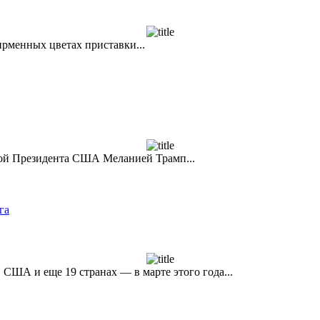
ирменных цветах приставки...
гой Президента США Меланией Трамп...
га
 США и еще 19 странах — в марте этого года...