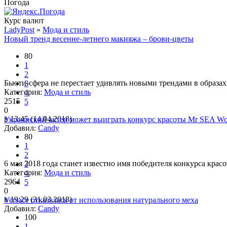
Погода
Курс валют
LadyPost
»
Мода и стиль
Новый тренд весенне-летнего макияжа – брови-цветы
80
1
2
Бьюти-сфера не перестает удивлять новыми трендами в образах.
3
Категория:
Мода и стиль
4
2515
5
0
в 13:45 (14.04.2018)
Украинский актер может выиграть конкурс красоты Mr SEA Wo
Добавил:
Candy
80
1
2
6 мая 2018 года станет известно имя победителя конкурса крас
3
Категория:
Мода и стиль
4
2964
5
0
в 19:29 (31.03.2018)
Versace отказалась от использования натурального меха
Добавил:
Candy
100
1