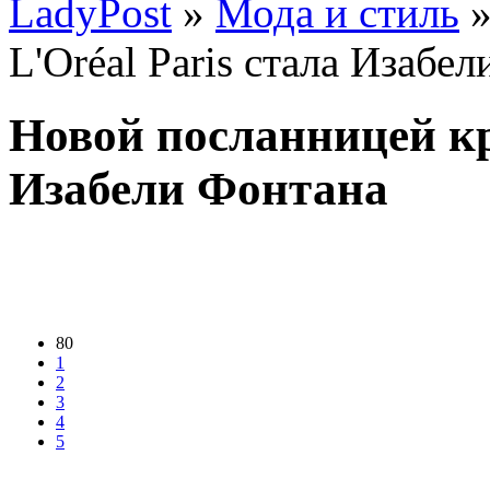
LadyPost
»
Мода и стиль
»
L'Oréal Paris стала Изабе
Новой посланницей кр
Изабели Фонтана
80
1
2
3
4
5