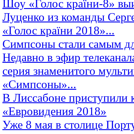
Шоу «Голос країни-8» выи
Луценко из команды Серге
«Голос країни 2018»...
Симпсоны стали самым д
Недавно в эфир телеканал
серия знаменитого мульт
«Симпсоны»...
В Лиссабоне приступили 
«Евровидения 2018»
Уже 8 мая в столице Порт