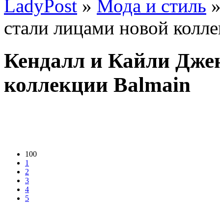
LadyPost
»
Мода и стиль
»
стали лицами новой колле
Кендалл и Кайли Дже
коллекции Balmain
100
1
2
3
4
5