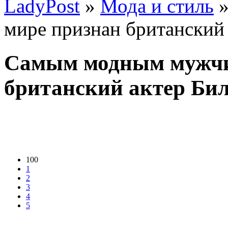
LadyPost
»
Мода и стиль
»
мире признан британский
Самым модным мужчи
британский актер Би
100
1
2
3
4
5