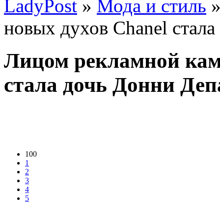
LadyPost
»
Мода и стиль
»
новых духов Chanel стала
Лицом рекламной кам
стала дочь Донни Деп
100
1
2
3
4
5