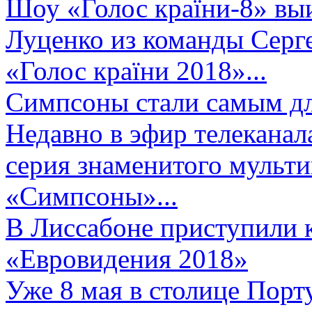
Шоу «Голос країни-8» выи
Луценко из команды Серге
«Голос країни 2018»...
Симпсоны стали самым д
Недавно в эфир телеканал
серия знаменитого мульт
«Симпсоны»...
В Лиссабоне приступили 
«Евровидения 2018»
Уже 8 мая в столице Порт