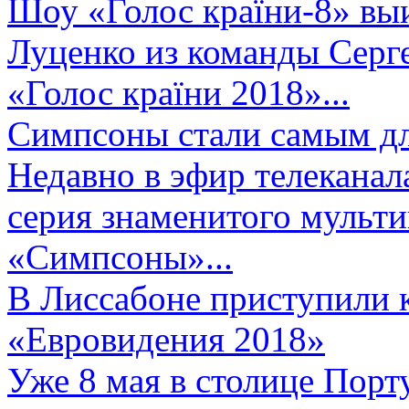
Шоу «Голос країни-8» выи
Луценко из команды Серге
«Голос країни 2018»...
Симпсоны стали самым д
Недавно в эфир телеканал
серия знаменитого мульт
«Симпсоны»...
В Лиссабоне приступили 
«Евровидения 2018»
Уже 8 мая в столице Порт