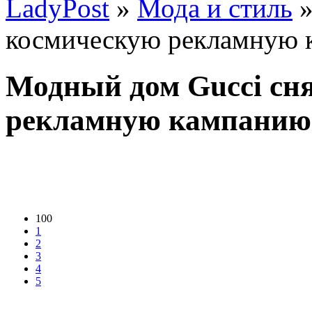
LadyPost
»
Мода и стиль
»
космическую рекламную 
Модный дом Gucci сн
рекламную кампанию
100
1
2
3
4
5