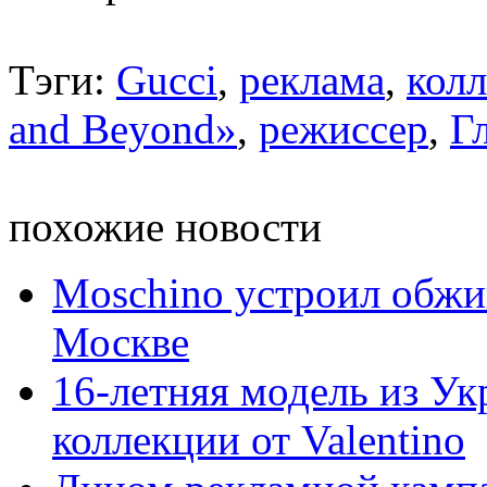
Тэги:
Gucci
,
реклама
,
кол
and Beyond»
,
режиссер
,
Г
похожие новости
Moschino устроил обж
Москве
16-летняя модель из Ук
коллекции от Valentino