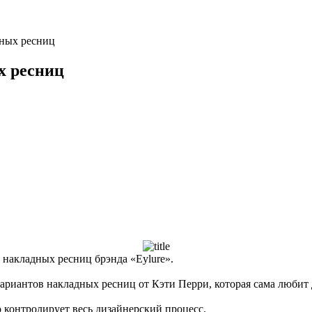
дных ресниц
х ресниц
накладных ресниц брэнда «Eylure».
вариантов накладных ресниц от Кэти Перри, которая сама любит
о контролирует весь дизайнерский процесс.