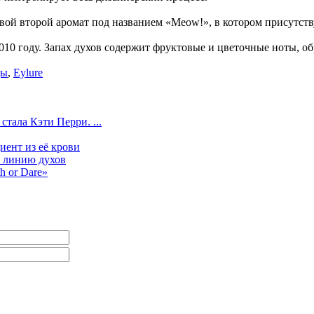
вой второй аромат под названием «Meow!», в котором присутст
010 году. Запах духов содержит фруктовые и цветочные ноты,
цы
,
Eylure
стала Кэти Перри. ...
иент из её крови
ю линию духов
h or Dare»