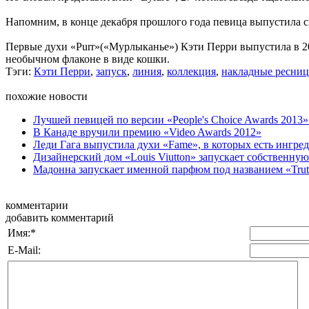
Напомним, в конце декабря прошлого года певица выпустила с
Первые духи «Purr»(«Мурлыканье») Кэти Перри выпустила в 2
необычном флаконе в виде кошки.
Тэги:
Кэти Перри
,
запуск
,
линия
,
коллекция
,
накладные ресни
похожие новости
Лучшей певицей по версии «People's Choice Awards 2013» 
В Канаде вручили премию «Video Awards 2012»
Леди Гага выпустила духи «Fame», в которых есть ингред
Дизайнерский дом «Louis Viutton» запускает собственну
Мадонна запускает именной парфюм под названием «Trut
комментарии
добавить комментарий
Имя:
*
E-Mail: