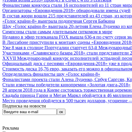
Финалистами конкурса стали 16 исполнителей из 11 стран мира.
Организаторы «Евровидения-2018» обнародовали имена судей
В состав жюри вошли 215 представителей из 43 стран, из кото
«Голос країни-8» выиграла подопечная Сергея Бабкина
Шоу «Голос країни-8» выиграла 20-летняя Елена Луценко из ко
Симпсоны стали самым длительным ситкомом в мире
Недавно в эфир телеканала FOX вышла 636-я по счету серия з
В Лиссабоне приступили к монтажу сцены «Евровидения 2018
Уже 8 мая в столице Португалии стартует 63-й Международный
Участниками «Славянского базара 2018» стали представители 
XXVII Международный конкурс исполнителей эстрадной песни 
Официальный диск с песнями «Евровидения-2018» уже в прод
Стоимость диска 16,76 евро, заказать его можно в официальном
Определились финалисты шоу «Голос країни-8»
Финалистами проекта стали Алена Луценко, Србуя Саргсян, К
Стали известны победители кинопремии «Золотая дзига-2018»
28 апреля 2018 года в Киеве состоялась торжественная церемо
Свадьба принца Гарри и Меган Маркл обойдется в 46 миллион
Место проведения обойдется в 500 тысяч долларов, угощение — 
Подписка на новости
Реклама