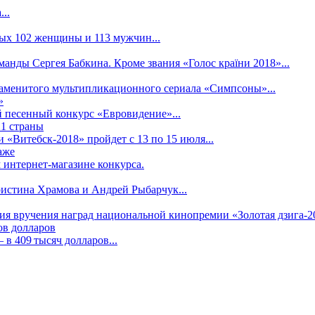
..
рых 102 женщины и 113 мужчин...
манды Сергея Бабкина. Кроме звания «Голос країни 2018»...
наменитого мультипликационного сериала «Симпсоны»...
»
 песенный конкурс «Евровидение»...
21 страны
«Витебск-2018» пройдет с 13 по 15 июля...
аже
 интернет-магазине конкурса.
ристина Храмова и Андрей Рыбарчук...
ния вручения наград национальной кинопремии «Золотая дзига-20
ов долларов
в 409 тысяч долларов...