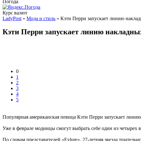
Погода
Курс валют
LadyPost
»
Мода и стиль
» Кэти Перри запускает линию накла
Кэти Перри запускает линию накладны
0
1
2
3
4
5
Популярная американская певица Кэти Перри запускает линию 
Уже в феврале модницы смогут выбрать себе один из четырех 
По словам представителей «Eylure», 27-летняя звезда тщательн