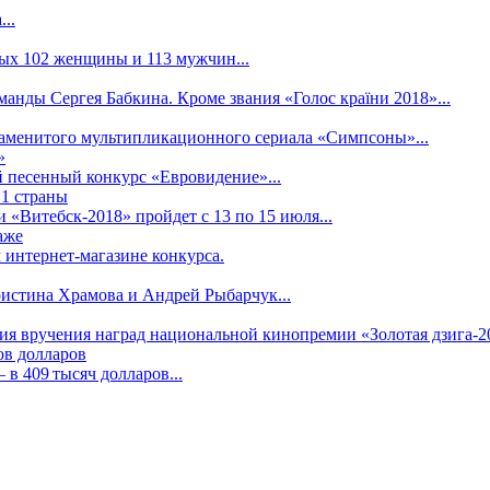
..
рых 102 женщины и 113 мужчин...
манды Сергея Бабкина. Кроме звания «Голос країни 2018»...
наменитого мультипликационного сериала «Симпсоны»...
»
 песенный конкурс «Евровидение»...
21 страны
«Витебск-2018» пройдет с 13 по 15 июля...
аже
 интернет-магазине конкурса.
ристина Храмова и Андрей Рыбарчук...
ния вручения наград национальной кинопремии «Золотая дзига-20
ов долларов
в 409 тысяч долларов...