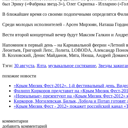
был Эрику («Фабрика звезд-3»), Олег Скрипка - Илларию («Гол
В ближайшее время со своими подопечными определятся Фили
Среди молодых исполнителей - Арсен Мирзоян, Наташа Гордие
Вести второй концертный вечер будут Максим Галкин и Андр
Напомним в первый день – на Карнавальной феерии «Летний в
Леонтьев, Григорий Лепс, Лолита, LOBODA, Александр Пономар
В. Козловский, Денис Майданов, Мята, Нюша, Андрей Доманск
Тэги:
30 августа
,
Ялта
,
музыкальное состязание
,
Звезды зажига
похожие новости
«Крым Мюзик Фест-2012». 1-й фестивальный день. Виде
Филипп Киркоров представит на «Крым Мюзик Фест-201
«Нереальные» презентуют на «Крым Мюзик Фест-2012» 
Киркоров, Могилевская, Билык, Лобода и Потап готовят 
«Крым Мюзик Фест - 2012» покажет российский канал «
комментарии
добавить комментарий