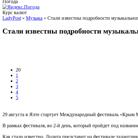
Погода
Курс валют
LadyPost
»
Музыка
» Стали известны подробности музыкальног
Стали известны подробности музыкальн
20
1
2
3
4
5
29 августа в Ялте стартует Международный фестиваль «Крым 
В рамках фестиваля, во 2-й день, который пройдет под назван
Как стало известно, Лолита представит на фестивале талантл