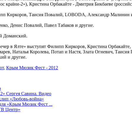
ос країни-2»), Кристина Орбакайте - Дмитрия Бикбаеве (российс
пп Киркоров, Таисия Повалий, LOBODA, Александр Малинин и П
нко, Денис Повалий, Павел Табаков и другие.
ей Доманский.
ечер в Ялте» выступят Филипп Киркоров, Кристина Орбакайте, 
ев, Наталья Королева, Потап и Настя, Злата Огневич, Таисия П
ий и другие.
ют
,
Крым Мюзик Фест - 2012
о
2» Сергея Савина. Видео
клип «Любовь-война»
для «Крым Мюзик Фест ...
ТВ Центр»