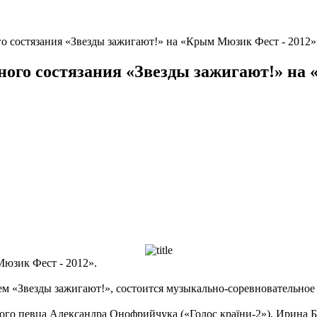
о состязания «Звезды зажигают!» на «Крым Мюзик Фест - 2012»
ого состязания «Звезды зажигают!» на
Мюзик Фест - 2012».
ием «Звезды зажигают!», состоится музыкально-соревновательное
ивого певца Александра Онофрийчука («Голос країни-2»), Ирина