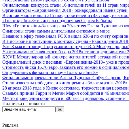
Финалистами конкурса стали 16 исполнителей из 11 стран мира.
Организаторы «Евровидения-2018» обнародовали имена судей
В состав жюри вошли 215 представителей из 43 стран, из кото
«Голос країни-8» выиграла подопечная Сергея Бабкина
Шоу «Голос країни-8» выиграла 20-летняя Елена Луценко из ко
Симпсоны стали самым длительным ситкомом в мире
Недавно в эфир телеканала FOX вышла 636-я по счету серия з
В Лиссабоне приступили к монтажу сцены «Евровидения 2018
Уже 8 мая в столице Португалии стартует 63-й Международный
Участниками «Славянского базара 2018» стали представители 
XXVII Международный конкурс исполнителей эстрадной песни 
Официальный диск с песнями «Евровидения-2018» уже в прод
Стоимость диска 16,76 евро, заказать его можно в официальном
Определились финалисты шоу «Голос країни-8»
Финалистами проекта стали Алена Луценко, Србуя Саргсян, К
Стали известны победители кинопремии «Золотая дзига-2018»
28 апреля 2018 года в Киеве состоялась торжественная церемо
Свадьба принца Гарри и Меган Маркл обойдется в 46 миллион
Место проведения обойдется в 500 тысяч долларов, угощение — 
Подписка на новости
Реклама