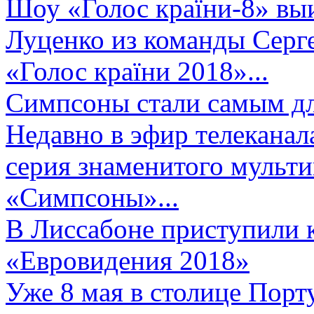
Шоу «Голос країни-8» выи
Луценко из команды Серге
«Голос країни 2018»...
Симпсоны стали самым д
Недавно в эфир телеканал
серия знаменитого мульт
«Симпсоны»...
В Лиссабоне приступили 
«Евровидения 2018»
Уже 8 мая в столице Порт