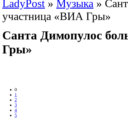
LadyPost
»
Музыка
» Сант
участница «ВИА Гры»
Санта Димопулос бол
Гры»
0
1
2
3
4
5