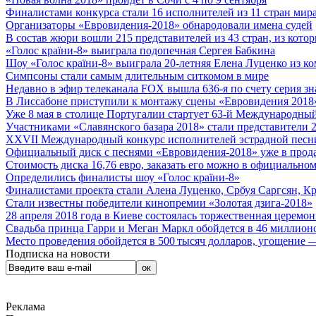
Финалистами конкурса стали 16 исполнителей из 11 стран мира.
Организаторы «Евровидения-2018» обнародовали имена судей
В состав жюри вошли 215 представителей из 43 стран, из кото
«Голос країни-8» выиграла подопечная Сергея Бабкина
Шоу «Голос країни-8» выиграла 20-летняя Елена Луценко из ко
Симпсоны стали самым длительным ситкомом в мире
Недавно в эфир телеканала FOX вышла 636-я по счету серия з
В Лиссабоне приступили к монтажу сцены «Евровидения 2018
Уже 8 мая в столице Португалии стартует 63-й Международный
Участниками «Славянского базара 2018» стали представители 
XXVII Международный конкурс исполнителей эстрадной песни 
Официальный диск с песнями «Евровидения-2018» уже в прод
Стоимость диска 16,76 евро, заказать его можно в официальном
Определились финалисты шоу «Голос країни-8»
Финалистами проекта стали Алена Луценко, Србуя Саргсян, К
Стали известны победители кинопремии «Золотая дзига-2018»
28 апреля 2018 года в Киеве состоялась торжественная церемо
Свадьба принца Гарри и Меган Маркл обойдется в 46 миллион
Место проведения обойдется в 500 тысяч долларов, угощение — 
Подписка на новости
Реклама