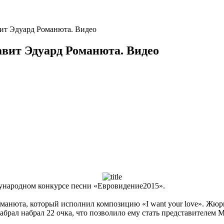
ит Эдуард Романюта. Видео
авит Эдуард Романюта. Видео
ународном конкурсе песни «Евровидение2015».
оманюта, который исполнил композицию «I want your love». Жю
 набрал набрал 22 очка, что позволило ему стать представителем