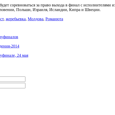
 будет соревноваться за право выхода в финал с исполнителями
ловении, Польши, Израиля, Исландии, Кипра и Швеции.
ст
,
жеребьевка
,
Молдова
,
Романюта
олуфиналов
дения-2014
уфинале, 24 мая