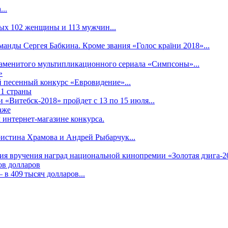
..
рых 102 женщины и 113 мужчин...
манды Сергея Бабкина. Кроме звания «Голос країни 2018»...
наменитого мультипликационного сериала «Симпсоны»...
»
 песенный конкурс «Евровидение»...
21 страны
«Витебск-2018» пройдет с 13 по 15 июля...
аже
 интернет-магазине конкурса.
ристина Храмова и Андрей Рыбарчук...
ния вручения наград национальной кинопремии «Золотая дзига-20
ов долларов
в 409 тысяч долларов...