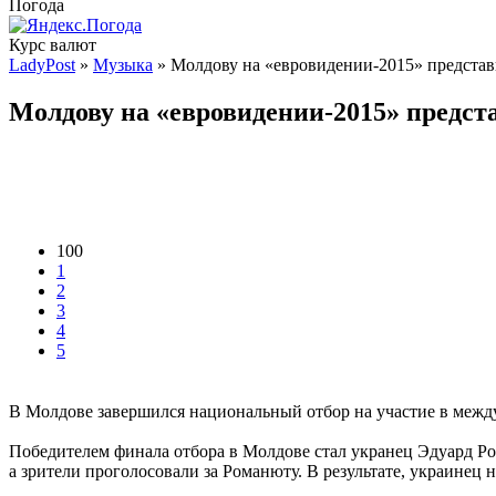
Погода
Курс валют
LadyPost
»
Музыка
» Молдову на «евровидении-2015» представ
Молдову на «евровидении-2015» предст
100
1
2
3
4
5
В Молдове завершился национальный отбор на участие в межд
Победителем финала отбора в Молдове стал укранец Эдуард Р
а зрители проголосовали за Романюту. В результате, украинец