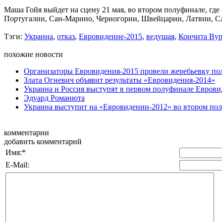
Маша Гойя выйдет на сцену 21 мая, во втором полуфинале, где
Португалии, Сан-Марино, Черногории, Швейцарии, Латвии, С
Тэги:
Украина
,
отказ
,
Евровидение-2015
,
ведущая
,
Кончита Вур
похожие новости
Организаторы Евровидения-2015 провели жеребьевку п
Злата Огневич объявит результаты «Евровидения-2014»
Украина и Россия выступят в первом полуфинале Еврови
Эдуард Романюта
Украина выступит на «Евровидении-2012» во втором пол
комментарии
добавить комментарий
Имя:
*
E-Mail: