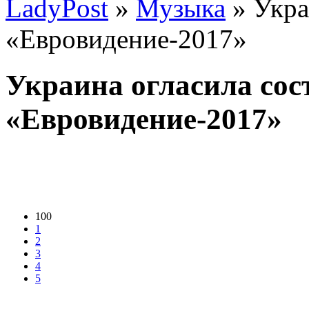
LadyPost
»
Музыка
» Укра
«Евровидение-2017»
Украина огласила сос
«Евровидение-2017»
100
1
2
3
4
5