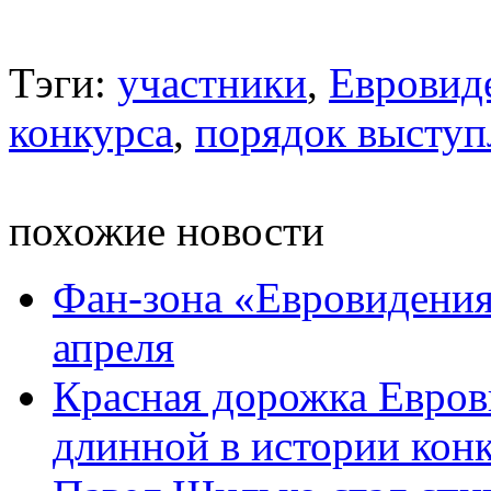
Тэги:
участники
,
Евровид
конкурса
,
порядок выступ
похожие новости
Фан-зона «Евровидения
апреля
Красная дорожка Евров
длинной в истории кон