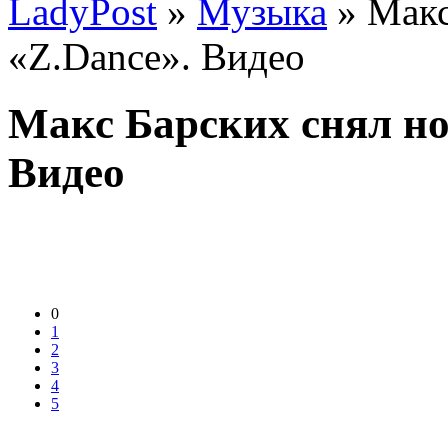
LadyPost
»
Музыка
» Макс
«Z.Dance». Видео
Макс Барских снял но
Видео
0
1
2
3
4
5