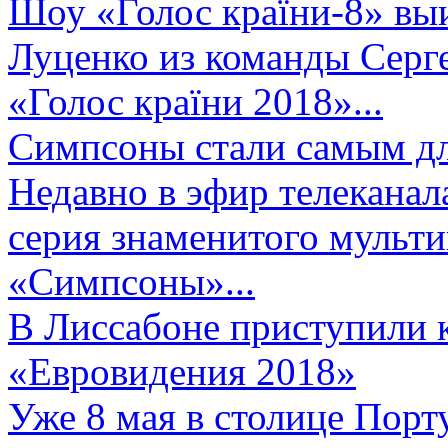
Шоу «Голос країни-8» выи
Луценко из команды Серге
«Голос країни 2018»...
Симпсоны стали самым д
Недавно в эфир телеканал
серия знаменитого мульт
«Симпсоны»...
В Лиссабоне приступили 
«Евровидения 2018»
Уже 8 мая в столице Порт