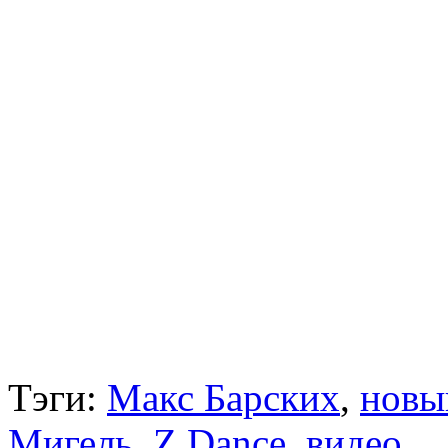
Тэги:
Макс Барских
,
новы
Мигель
,
Z.Dance
,
видео