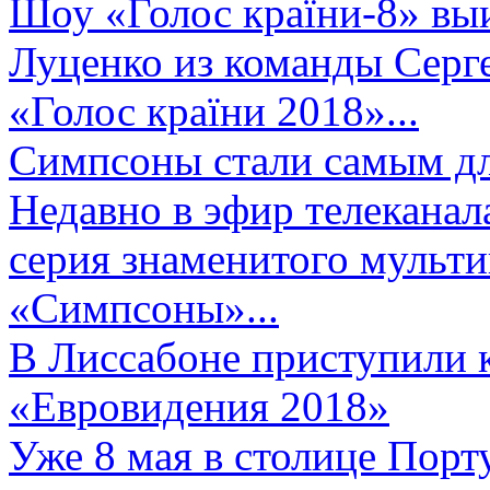
Шоу «Голос країни-8» выи
Луценко из команды Серге
«Голос країни 2018»...
Симпсоны стали самым д
Недавно в эфир телеканал
серия знаменитого мульт
«Симпсоны»...
В Лиссабоне приступили 
«Евровидения 2018»
Уже 8 мая в столице Порт