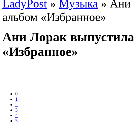
LadyPost
»
Музыка
» Ани 
альбом «Избранное»
Ани Лорак выпустила
«Избранное»
0
1
2
3
4
5