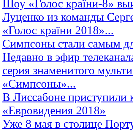
Шоу «Голос країни-8» выи
Луценко из команды Серге
«Голос країни 2018»...
Симпсоны стали самым д
Недавно в эфир телеканал
серия знаменитого мульт
«Симпсоны»...
В Лиссабоне приступили 
«Евровидения 2018»
Уже 8 мая в столице Порт