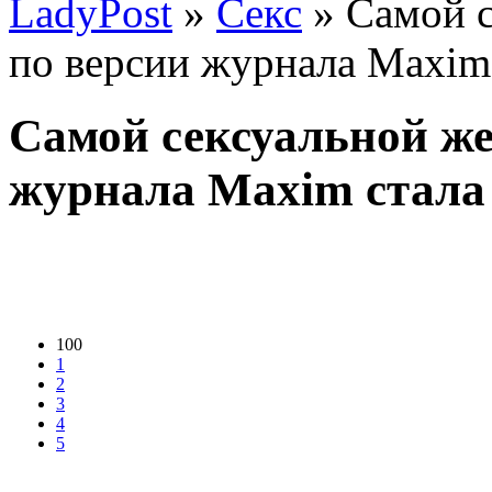
LadyPost
»
Секс
» Самой 
по версии журнала Maxim
Самой сексуальной ж
журнала Maxim стала
100
1
2
3
4
5