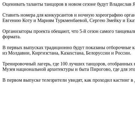
Оценивать таланты танцоров в новом сезоне будут Владислав 
Ставить номера для конкурсантов и ночную хореографию орган
Евгению Коту и Мариям Туркменбаевой, Сергею Змейку и Ека
Организаторы проекта обещают, что 5-й сезон самого танцева
формата.
В первых выпусках традиционно будут показаны отборочные ка
из Молдавии, Киргизстана, Казахстана, Белоруссии и России.
Тренировочный лагерь, где 100 лучших танцоров, отобранных на
Музея национальной архитектуры и быта Пирогово, где для эт
В первом выпуске телезрители увидят, как проходил кастинг в