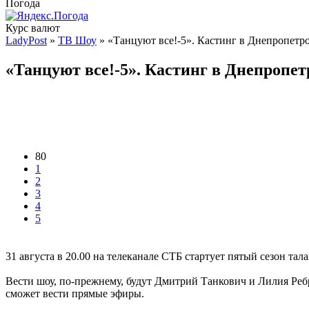
Погода
Курс валют
LadyPost
»
ТВ Шоу
» «Танцуют все!-5». Кастинг в Днепропетр
«Танцуют все!-5». Кастинг в Днепропет
80
1
2
3
4
5
31 августа в 20.00 на телеканале СТБ стартует пятый сезон та
Вести шоу, по-прежнему, будут Дмитрий Танкович и Лилия Ребри
сможет вести прямые эфиры.