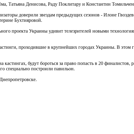
Яма, Татьяна Денисова, Раду Поклитару и Константин Томильчен
изаторы доверили звездам предыдущих сезонов - Илоне Гвоздев
терине Бухтияровой.
льного проекта Украины удивит телезрителей новыми технологи
стинги, проходившие в крупнейших городах Украины. В этом го
 кастингах, будут бороться за право попасть в 20 финалистов, р
ого специально построили павильон.
 Днепропетровске.