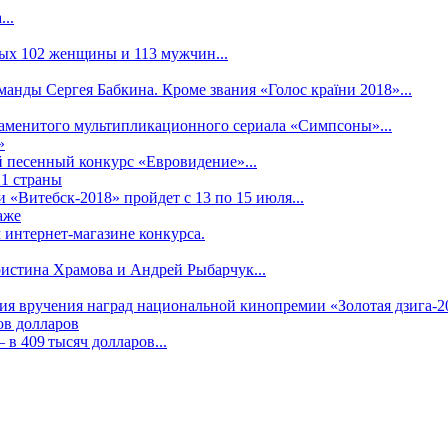
..
рых 102 женщины и 113 мужчин...
манды Сергея Бабкина. Кроме звания «Голос країни 2018»...
наменитого мультипликационного сериала «Симпсоны»...
»
 песенный конкурс «Евровидение»...
21 страны
«Витебск-2018» пройдет с 13 по 15 июля...
аже
 интернет-магазине конкурса.
ристина Храмова и Андрей Рыбарчук...
ния вручения наград национальной кинопремии «Золотая дзига-20
ов долларов
в 409 тысяч долларов...