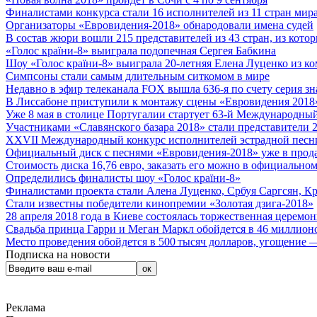
Финалистами конкурса стали 16 исполнителей из 11 стран мира.
Организаторы «Евровидения-2018» обнародовали имена судей
В состав жюри вошли 215 представителей из 43 стран, из кото
«Голос країни-8» выиграла подопечная Сергея Бабкина
Шоу «Голос країни-8» выиграла 20-летняя Елена Луценко из ко
Симпсоны стали самым длительным ситкомом в мире
Недавно в эфир телеканала FOX вышла 636-я по счету серия з
В Лиссабоне приступили к монтажу сцены «Евровидения 2018
Уже 8 мая в столице Португалии стартует 63-й Международный
Участниками «Славянского базара 2018» стали представители 
XXVII Международный конкурс исполнителей эстрадной песни 
Официальный диск с песнями «Евровидения-2018» уже в прод
Стоимость диска 16,76 евро, заказать его можно в официальном
Определились финалисты шоу «Голос країни-8»
Финалистами проекта стали Алена Луценко, Србуя Саргсян, К
Стали известны победители кинопремии «Золотая дзига-2018»
28 апреля 2018 года в Киеве состоялась торжественная церемо
Свадьба принца Гарри и Меган Маркл обойдется в 46 миллион
Место проведения обойдется в 500 тысяч долларов, угощение — 
Подписка на новости
Реклама