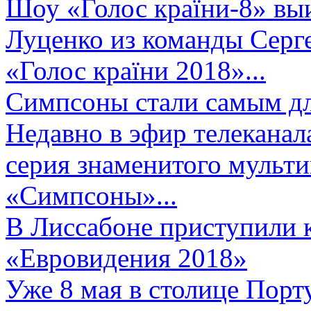
Шоу «Голос країни-8» выи
Луценко из команды Серге
«Голос країни 2018»...
Симпсоны стали самым д
Недавно в эфир телеканал
серия знаменитого мульт
«Симпсоны»...
В Лиссабоне приступили 
«Евровидения 2018»
Уже 8 мая в столице Порт