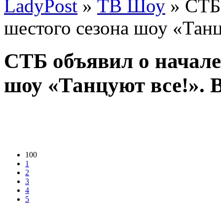
LadyPost
»
ТВ Шоу
» СТБ 
шестого сезона шоу «Танц
СТБ объявил о начале
шоу «Танцуют все!». 
100
1
2
3
4
5