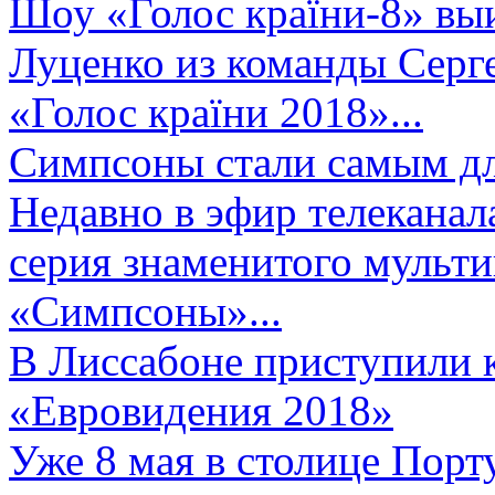
Шоу «Голос країни-8» выи
Луценко из команды Серге
«Голос країни 2018»...
Симпсоны стали самым д
Недавно в эфир телеканал
серия знаменитого мульт
«Симпсоны»...
В Лиссабоне приступили 
«Евровидения 2018»
Уже 8 мая в столице Порт