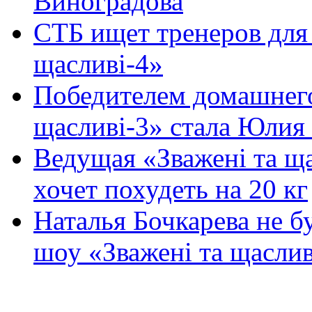
Виноградова
СТБ ищет тренеров для 
щасливі-4»
Победителем домашнего
щасливі-3» стала Юлия
Ведущая «Зважені та щ
хочет похудеть на 20 кг
Наталья Бочкарева не бу
шоу «Зважені та щаслив