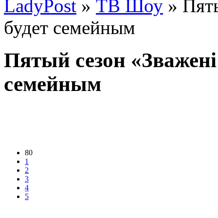
LadyPost
»
ТВ Шоу
» Пяты
будет семейным
Пятый сезон «Зважені
семейным
80
1
2
3
4
5