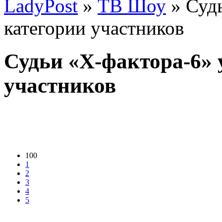
LadyPost
»
ТВ Шоу
» Судь
категории участников
Судьи «Х-фактора-6» 
участников
100
1
2
3
4
5