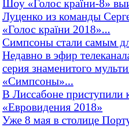
Шоу «Голос країни-8» выи
Луценко из команды Серге
«Голос країни 2018»...
Симпсоны стали самым д
Недавно в эфир телеканал
серия знаменитого мульт
«Симпсоны»...
В Лиссабоне приступили 
«Евровидения 2018»
Уже 8 мая в столице Порт