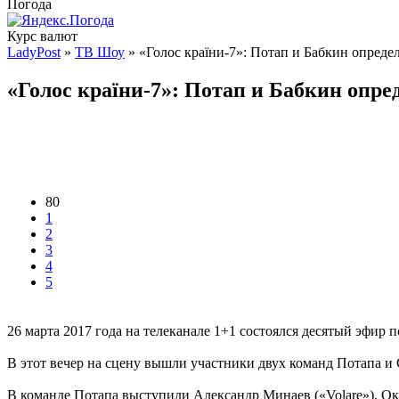
Погода
Курс валют
LadyPost
»
ТВ Шоу
» «Голос країни-7»: Потап и Бабкин опред
«Голос країни-7»: Потап и Бабкин опр
80
1
2
3
4
5
26 марта 2017 года на телеканале 1+1 состоялся десятый эфир 
В этот вечер на сцену вышли участники двух команд Потапа и
В команде Потапа выступили Александр Минаев («Volare»), Окс