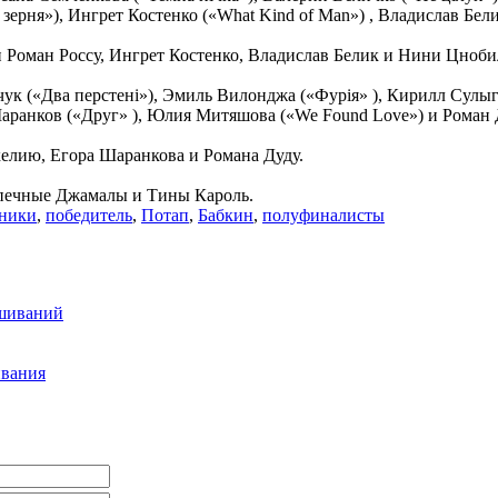
ха зерня»), Ингрет Костенко («What Kind of Man») , Владислав Б
 Роман Россу, Ингрет Костенко, Владислав Белик и Нини Цноби
к («Два перстені»), Эмиль Вилонджа («Фурія» ), Кирилл Сулыга 
аранков («Друг» ), Юлия Митяшова («We Found Love») и Роман Д
елию, Егора Шаранкова и Романа Дуду.
опечные Джамалы и Тины Кароль.
тники
,
победитель
,
Потап
,
Бабкин
,
полуфиналисты
ушиваний
ивания