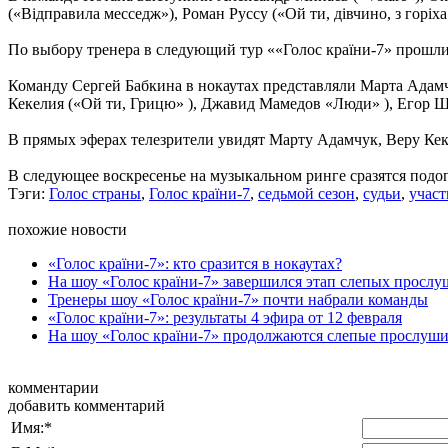
(«Відправила месседж»), Роман Руссу («Ой ти, дівчино, з горі
По выбору тренера в следующий тур ««Голос країни-7» прошли
Команду Сергей Бабкина в нокаутах представляли Марта Адамчу
Кекелия («Ой ти, Грицю» ), Джавид Мамедов «Люди» ), Егор Ш
В прямых эферах телезрители увидят Марту Адамчук, Веру Кек
В следующее воскресенье на музыкальном ринге сразятся под
Тэги:
Голос страны
,
Голос країни-7
,
седьмой сезон
,
судьи
,
учас
похожие новости
«Голос країни-7»: кто сразится в нокаутах?
На шоу «Голос країни-7» завершился этап слепых просл
Тренеры шоу «Голос країни-7» почти набрали команды
«Голос країни-7»: результаты 4 эфира от 12 февраля
На шоу «Голос країни-7» продолжаются слепые прослуш
комментарии
добавить комментарий
Имя:
*