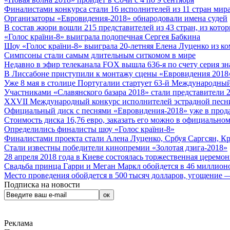
Финалистами конкурса стали 16 исполнителей из 11 стран мира.
Организаторы «Евровидения-2018» обнародовали имена судей
В состав жюри вошли 215 представителей из 43 стран, из кото
«Голос країни-8» выиграла подопечная Сергея Бабкина
Шоу «Голос країни-8» выиграла 20-летняя Елена Луценко из ко
Симпсоны стали самым длительным ситкомом в мире
Недавно в эфир телеканала FOX вышла 636-я по счету серия з
В Лиссабоне приступили к монтажу сцены «Евровидения 2018
Уже 8 мая в столице Португалии стартует 63-й Международный
Участниками «Славянского базара 2018» стали представители 
XXVII Международный конкурс исполнителей эстрадной песни 
Официальный диск с песнями «Евровидения-2018» уже в прод
Стоимость диска 16,76 евро, заказать его можно в официальном
Определились финалисты шоу «Голос країни-8»
Финалистами проекта стали Алена Луценко, Србуя Саргсян, К
Стали известны победители кинопремии «Золотая дзига-2018»
28 апреля 2018 года в Киеве состоялась торжественная церемо
Свадьба принца Гарри и Меган Маркл обойдется в 46 миллион
Место проведения обойдется в 500 тысяч долларов, угощение — 
Подписка на новости
Реклама