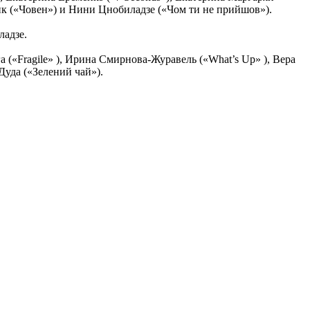
елик («Човен») и Нини Цнобиладзе («Чом ти не прийшов»).
ладзе.
(«Fragile» ), Ирина Смирнова-Журавель («What’s Up» ), Вера
уда («Зелений чай»).