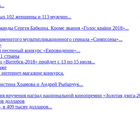
..
рых 102 женщины и 113 мужчин...
манды Сергея Бабкина. Кроме звания «Голос країни 2018»...
наменитого мультипликационного сериала «Симпсоны»...
»
 песенный конкурс «Евровидение»...
21 страны
«Витебск-2018» пройдет с 13 по 15 июля...
аже
 интернет-магазине конкурса.
ристина Храмова и Андрей Рыбарчук...
ния вручения наград национальной кинопремии «Золотая дзига-20
ов долларов
в 409 тысяч долларов...