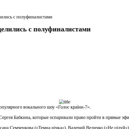
елились с полуфиналистами
еделились с полуфиналистами
популярного вокального шоу «Голос країни-7».
 Сергея Бабкина, которые оспаривали право пройти в прямые эф
ана Семченкова («Темна нічка»), Валерий Величко («Не цілуй»)