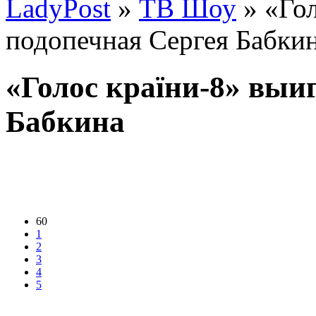
LadyPost
»
ТВ Шоу
» «Гол
подопечная Сергея Бабки
«Голос країни-8» выи
Бабкина
60
1
2
3
4
5