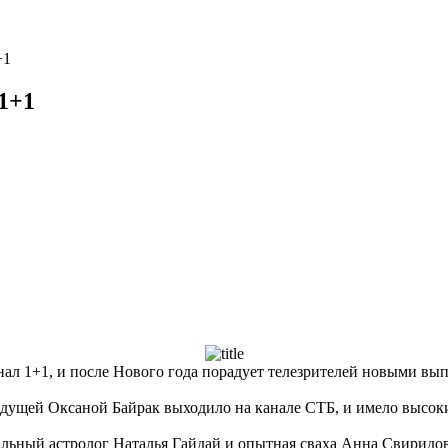
+1
1+1
ал 1+1, и после Нового года порадует телезрителей новыми вы
едущей Оксаной Байрак выходило на канале СТБ, и имело высок
ьный астролог Наталья Гайдай и опытная сваха Анна Свиридова.