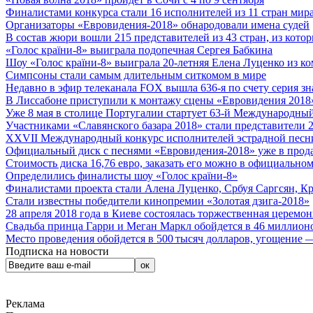
Финалистами конкурса стали 16 исполнителей из 11 стран мира.
Организаторы «Евровидения-2018» обнародовали имена судей
В состав жюри вошли 215 представителей из 43 стран, из кото
«Голос країни-8» выиграла подопечная Сергея Бабкина
Шоу «Голос країни-8» выиграла 20-летняя Елена Луценко из ко
Симпсоны стали самым длительным ситкомом в мире
Недавно в эфир телеканала FOX вышла 636-я по счету серия з
В Лиссабоне приступили к монтажу сцены «Евровидения 2018
Уже 8 мая в столице Португалии стартует 63-й Международный
Участниками «Славянского базара 2018» стали представители 
XXVII Международный конкурс исполнителей эстрадной песни 
Официальный диск с песнями «Евровидения-2018» уже в прод
Стоимость диска 16,76 евро, заказать его можно в официальном
Определились финалисты шоу «Голос країни-8»
Финалистами проекта стали Алена Луценко, Србуя Саргсян, К
Стали известны победители кинопремии «Золотая дзига-2018»
28 апреля 2018 года в Киеве состоялась торжественная церемо
Свадьба принца Гарри и Меган Маркл обойдется в 46 миллион
Место проведения обойдется в 500 тысяч долларов, угощение — 
Подписка на новости
Реклама