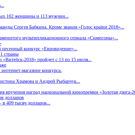
..
рых 102 женщины и 113 мужчин...
манды Сергея Бабкина. Кроме звания «Голос країни 2018»...
наменитого мультипликационного сериала «Симпсоны»...
»
 песенный конкурс «Евровидение»...
21 страны
«Витебск-2018» пройдет с 13 по 15 июля...
аже
 интернет-магазине конкурса.
ристина Храмова и Андрей Рыбарчук...
ния вручения наград национальной кинопремии «Золотая дзига-20
ов долларов
в 409 тысяч долларов...