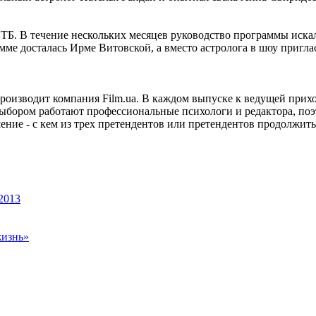
ТБ. В течение нескольких месяцев руководство программы иска
ме досталась Ирме Витовской, а вместо астролога в шоу пригла
оизводит компания Film.ua. В каждом выпуске к ведущей прих
 выбором работают профессиональные психологи и редактора, по
ение - с кем из трех претендентов или претендентов продолжит
2013
жизнь»