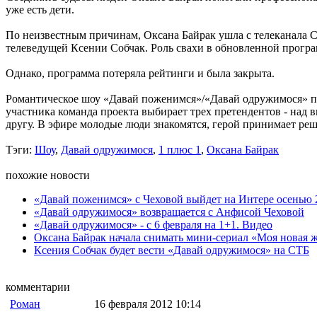
уже есть дети.
По неизвестным причинам, Оксана Байрак ушла с телеканала С
телеведущей Ксении Собчак. Роль свахи в обновленной програм
Однако, программа потеряла рейтинги и была закрыта.
Романтическое шоу «Давай поженимся»/«Давай одружимося» пр
участника команда проекта выбирает трех претендентов - над
другу. В эфире молодые люди знакомятся, герой принимает реш
Тэги:
Шоу
,
Давай одружимося
,
1 плюс 1
,
Оксана Байрак
похожие новости
«Давай поженимся» с Чеховой выйдет на Интере осенью 
«Давай одружимося» возвращается с Анфисой Чеховой
«Давай одружимося» - с 6 февраля на 1+1. Видео
Оксана Байрак начала снимать мини-сериал «Моя новая 
Ксения Собчак будет вести «Давай одружимося» на СТБ
комментарии
Роман
16 февраля 2012 10:14