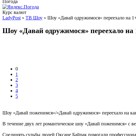
Погода
Курс валют
LadyPost
»
ТВ Шоу
» Шоу «Давай одружимося» переехало на 1
Шоу «Давай одружимося» переехало на 
0
1
2
3
4
5
Шоу «Давай поженимся»/«Давай одружимося» переехало на кан
В течение двух лет романтическое шоу «Давай поженимся» с в
Соединять судьбы людей Оксане Байрак помогали профессионал