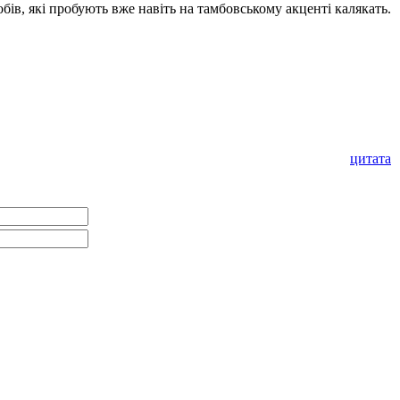
бів, які пробують вже навіть на тамбовському акценті калякать.
цитата