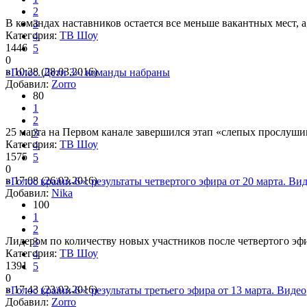
2
В командах наставников остается все меньше вакантных мест, а,
3
Категория:
ТВ Шоу
4
1446
5
0
в 10:28 (28.03.2016)
«Голос. Дети 3»: команды набраны
Добавил:
Zorro
80
1
2
25 марта на Первом канале завершился этап «слепых прослушив
3
Категория:
ТВ Шоу
4
1575
5
0
в 17:08 (26.03.2016)
«Голос країни-6»: результаты четвертого эфира от 20 марта. Ви
Добавил:
Nika
100
1
2
Лидером по количеству новых участников после четвертого эфи
3
Категория:
ТВ Шоу
4
1391
5
0
в 17:43 (23.03.2016)
«Голос країни-6»: результаты третьего эфира от 13 марта. Видео
Добавил:
Zorro