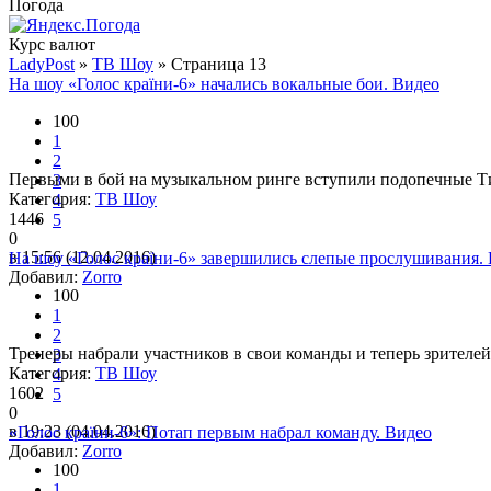
Погода
Курс валют
LadyPost
»
ТВ Шоу
» Страница 13
На шоу «Голос країни-6» начались вокальные бои. Видео
100
1
2
Первыми в бой на музыкальном ринге вступили подопечные Т
3
Категория:
ТВ Шоу
4
1446
5
0
в 15:56 (12.04.2016)
На шоу «Голос країни-6» завершились слепые прослушивания.
Добавил:
Zorro
100
1
2
Тренеры набрали участников в свои команды и теперь зрителе
3
Категория:
ТВ Шоу
4
1602
5
0
в 19:23 (04.04.2016)
«Голос країни-6»: Потап первым набрал команду. Видео
Добавил:
Zorro
100
1