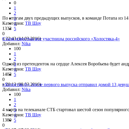
0
1
2
По итогам двух предыдущих выпусков, в команде Потапа из 14 ме
3
Категория:
ТВ Шоу
4
1333
5
0
в 22:43 (14.03.2016)
Стали известны все участницы российского «Холостяка-4»
Добавил:
Nika
100
1
2
Одной из претенденток на сердце Алексея Воробьева будет анд
3
Категория:
ТВ Шоу
4
1403
5
0
в 20:13 (09.03.2016)
«Холостяк-6»: после первого выпуска отправил домой 13 деву
Добавил:
Nika
100
1
2
4 марта на телеканале СТБ стартовал шестой сезон популярног
3
Категория:
ТВ Шоу
4
1380
5
0