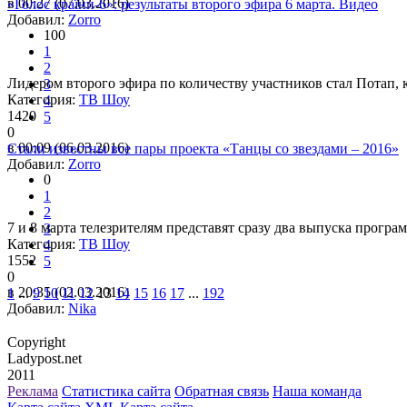
в 00:27 (07.03.2016)
«Голос країни-6»: результаты второго эфира 6 марта. Видео
Добавил:
Zorro
100
1
2
Лидером второго эфира по количеству участников стал Потап, 
3
Категория:
ТВ Шоу
4
1420
5
0
в 00:09 (06.03.2016)
Стали известны все пары проекта «Танцы со звездами – 2016»
Добавил:
Zorro
0
1
2
7 и 8 марта телезрителям представят сразу два выпуска програ
3
Категория:
ТВ Шоу
4
1552
5
0
в 20:35 (02.03.2016)
1
...
9
10
11
12
13
14
15
16
17
...
192
Добавил:
Nika
Copyright
Ladypost.net
2011
Реклама
Статистика сайта
Обратная связь
Наша команда