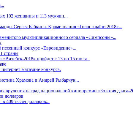
..
рых 102 женщины и 113 мужчин...
манды Сергея Бабкина. Кроме звания «Голос країни 2018»...
наменитого мультипликационного сериала «Симпсоны»...
»
 песенный конкурс «Евровидение»...
21 страны
«Витебск-2018» пройдет с 13 по 15 июля...
аже
 интернет-магазине конкурса.
ристина Храмова и Андрей Рыбарчук...
ния вручения наград национальной кинопремии «Золотая дзига-20
ов долларов
в 409 тысяч долларов...