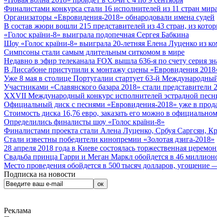
Финалистами конкурса стали 16 исполнителей из 11 стран мира.
Организаторы «Евровидения-2018» обнародовали имена судей
В состав жюри вошли 215 представителей из 43 стран, из кото
«Голос країни-8» выиграла подопечная Сергея Бабкина
Шоу «Голос країни-8» выиграла 20-летняя Елена Луценко из ко
Симпсоны стали самым длительным ситкомом в мире
Недавно в эфир телеканала FOX вышла 636-я по счету серия з
В Лиссабоне приступили к монтажу сцены «Евровидения 2018
Уже 8 мая в столице Португалии стартует 63-й Международный
Участниками «Славянского базара 2018» стали представители 
XXVII Международный конкурс исполнителей эстрадной песни 
Официальный диск с песнями «Евровидения-2018» уже в прод
Стоимость диска 16,76 евро, заказать его можно в официальном
Определились финалисты шоу «Голос країни-8»
Финалистами проекта стали Алена Луценко, Србуя Саргсян, К
Стали известны победители кинопремии «Золотая дзига-2018»
28 апреля 2018 года в Киеве состоялась торжественная церемо
Свадьба принца Гарри и Меган Маркл обойдется в 46 миллион
Место проведения обойдется в 500 тысяч долларов, угощение — 
Подписка на новости
Реклама