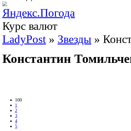
Курс валют
LadyPost
»
Звезды
» Конст
Константин Томильче
100
1
2
3
4
5