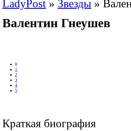
LadyPost
»
Звезды
» Вале
Валентин Гнеушев
0
1
2
3
4
5
Краткая биография