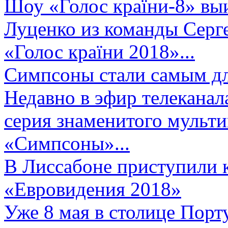
Шоу «Голос країни-8» выи
Луценко из команды Серге
«Голос країни 2018»...
Симпсоны стали самым д
Недавно в эфир телеканал
серия знаменитого мульт
«Симпсоны»...
В Лиссабоне приступили 
«Евровидения 2018»
Уже 8 мая в столице Порт