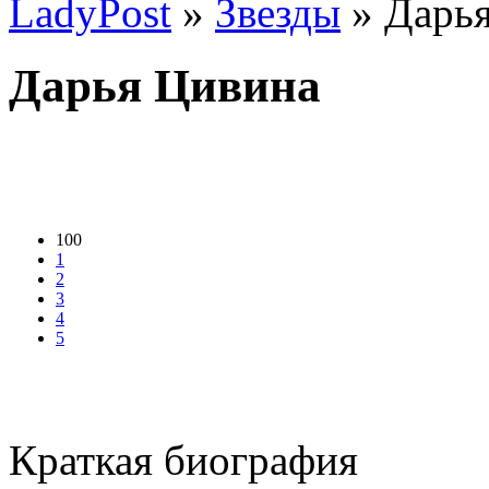
LadyPost
»
Звезды
» Дарь
Дарья Цивина
100
1
2
3
4
5
Краткая биография