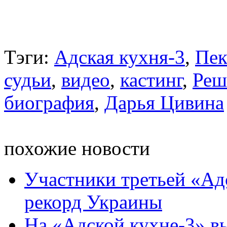
Тэги:
Адская кухня-3
,
Пек
судьи
,
видео
,
кастинг
,
Реш
биография
,
Дарья Цивина
похожие новости
Участники третьей «Ад
рекорд Украины
На «Адской кухне-3» в