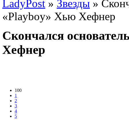
LadyPost
»
Звезды
» Сконч
«Playboy» Хью Хефнер
Скончался основател
Хефнер
100
1
2
3
4
5