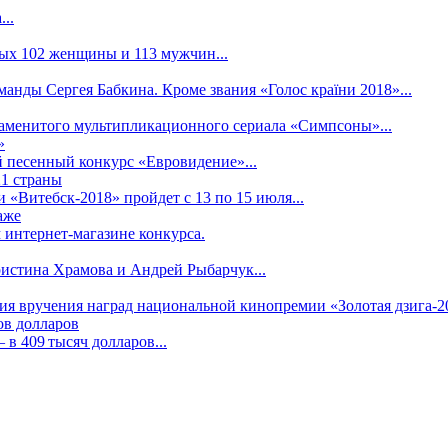
..
рых 102 женщины и 113 мужчин...
манды Сергея Бабкина. Кроме звания «Голос країни 2018»...
наменитого мультипликационного сериала «Симпсоны»...
»
 песенный конкурс «Евровидение»...
21 страны
«Витебск-2018» пройдет с 13 по 15 июля...
аже
 интернет-магазине конкурса.
ристина Храмова и Андрей Рыбарчук...
ния вручения наград национальной кинопремии «Золотая дзига-20
ов долларов
в 409 тысяч долларов...