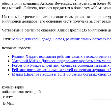
обеспечили компания AriZona Beverages, выпустившая более 4
под маркой «Palmer», которая продается в более чем 400 магази
На третьей строчке в списке находится американский карикатур
миллионов долларов, его основная часть получена за счет реа
Четвертым в рейтинге оказался Элвис Пресли (35 миллионов до
Тэги:
Майкл Джексон
,
доход
,
Forbes
,
рейтинг самых богатых п
похожие новости
Келвин Харрис возглавил рейтинг самых высокооплачива
Умерший Майкл Джексон продолжает зарабатывать мил
Forbes опубликовал рейтинг самых высокооплачиваемых 
Рейтинг российских знаменитостей по версии журнала «F
Мария Шарапова вошла в ТОП-30 самых богатых спортс
комментарии
добавить комментарий
Имя:
*
E-Mail: