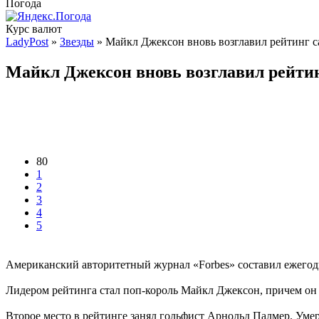
Погода
Курс валют
LadyPost
»
Звезды
» Майкл Джексон вновь возглавил рейтинг 
Майкл Джексон вновь возглавил рейти
80
1
2
3
4
5
Американский авторитетный журнал «Forbes» составил ежегод
Лидером рейтинга стал поп-король Майкл Джексон, причем он в
Второе место в рейтинге занял гольфист Арнольд Палмер. Уме