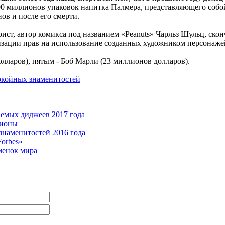
00 миллионов упаковок напитка Палмера, представляющего собо
нов и после его смерти.
ист, автор комикса под названием «Peanuts» Чарльз Шульц, сконч
лизации прав на использование созданных художником персонаже
лларов), пятым - Боб Марли (23 миллионов долларов).
окойных знаменитостей
емых диджеев 2017 года
лионы
знаменитостей 2016 года
orbes»
менок мира