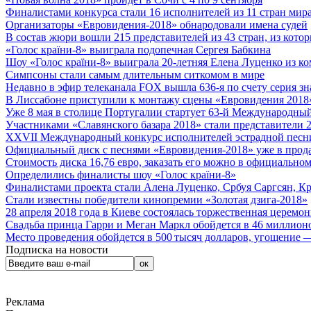
Финалистами конкурса стали 16 исполнителей из 11 стран мира.
Организаторы «Евровидения-2018» обнародовали имена судей
В состав жюри вошли 215 представителей из 43 стран, из кото
«Голос країни-8» выиграла подопечная Сергея Бабкина
Шоу «Голос країни-8» выиграла 20-летняя Елена Луценко из ко
Симпсоны стали самым длительным ситкомом в мире
Недавно в эфир телеканала FOX вышла 636-я по счету серия з
В Лиссабоне приступили к монтажу сцены «Евровидения 2018
Уже 8 мая в столице Португалии стартует 63-й Международный
Участниками «Славянского базара 2018» стали представители 
XXVII Международный конкурс исполнителей эстрадной песни 
Официальный диск с песнями «Евровидения-2018» уже в прод
Стоимость диска 16,76 евро, заказать его можно в официальном
Определились финалисты шоу «Голос країни-8»
Финалистами проекта стали Алена Луценко, Србуя Саргсян, К
Стали известны победители кинопремии «Золотая дзига-2018»
28 апреля 2018 года в Киеве состоялась торжественная церемо
Свадьба принца Гарри и Меган Маркл обойдется в 46 миллион
Место проведения обойдется в 500 тысяч долларов, угощение — 
Подписка на новости
Реклама