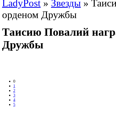
LadyPost
»
Звезды
» Таиси
орденом Дружбы
Таисию Повалий нагр
Дружбы
0
1
2
3
4
5