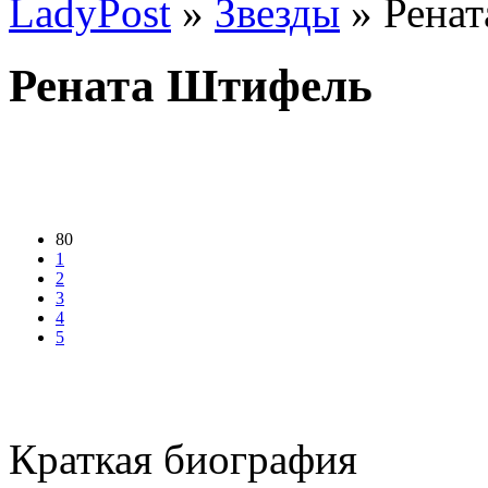
LadyPost
»
Звезды
» Рена
Рената Штифель
80
1
2
3
4
5
Краткая биография