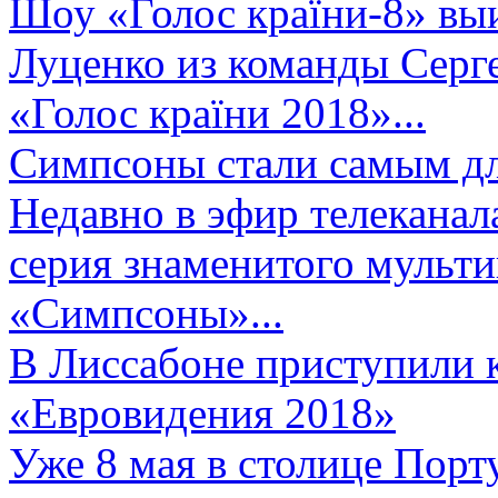
Шоу «Голос країни-8» выи
Луценко из команды Серге
«Голос країни 2018»...
Симпсоны стали самым д
Недавно в эфир телеканал
серия знаменитого мульт
«Симпсоны»...
В Лиссабоне приступили 
«Евровидения 2018»
Уже 8 мая в столице Порт