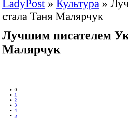
LadyPost
»
Культура
» Луч
стала Таня Малярчук
Лучшим писателем Ук
Малярчук
0
1
2
3
4
5