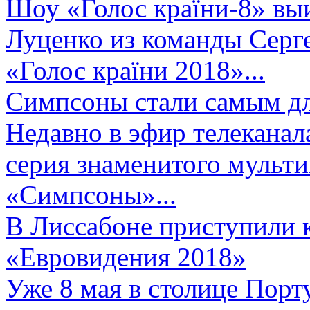
Шоу «Голос країни-8» выи
Луценко из команды Серге
«Голос країни 2018»...
Симпсоны стали самым д
Недавно в эфир телеканал
серия знаменитого мульт
«Симпсоны»...
В Лиссабоне приступили 
«Евровидения 2018»
Уже 8 мая в столице Порт