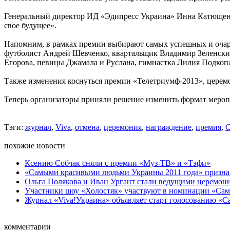
Генеральный директор ИД «Эдипресс Украина» Инна Катющенко с
свое будущее».
Напомним, в рамках премии выбирают самых успешных и очаро
футболист Андрей Шевченко, квартальщик Владимир Зеленски
Егорова, певицы Джамала и Руслана, гимнастка Лилия Подкопа
Также изменения коснуться премии «Телетриумф-2013», церемони
Теперь организаторы приняли решение изменить формат меропр
Тэги:
журнал
,
Viva
,
отмена
,
церемония
,
награждение
,
премия
,
С
похожие новости
Ксению Собчак сняли с премии «Муз-ТВ» и «Тэфи»
«Самыми красивыми людьми Украины 2011 года» признан
Ольга Полякова и Иван Ургант стали ведущими церемонии
Участники шоу «Холостяк» участвуют в номинации «Самы
Журнал «Viva!Украина» объявляет старт голосованию «Са
комментарии