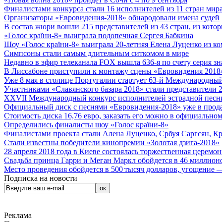
Финалистами конкурса стали 16 исполнителей из 11 стран мира.
Организаторы «Евровидения-2018» обнародовали имена судей
В состав жюри вошли 215 представителей из 43 стран, из кото
«Голос країни-8» выиграла подопечная Сергея Бабкина
Шоу «Голос країни-8» выиграла 20-летняя Елена Луценко из ко
Симпсоны стали самым длительным ситкомом в мире
Недавно в эфир телеканала FOX вышла 636-я по счету серия з
В Лиссабоне приступили к монтажу сцены «Евровидения 2018
Уже 8 мая в столице Португалии стартует 63-й Международный
Участниками «Славянского базара 2018» стали представители 
XXVII Международный конкурс исполнителей эстрадной песни 
Официальный диск с песнями «Евровидения-2018» уже в прод
Стоимость диска 16,76 евро, заказать его можно в официальном
Определились финалисты шоу «Голос країни-8»
Финалистами проекта стали Алена Луценко, Србуя Саргсян, К
Стали известны победители кинопремии «Золотая дзига-2018»
28 апреля 2018 года в Киеве состоялась торжественная церемо
Свадьба принца Гарри и Меган Маркл обойдется в 46 миллион
Место проведения обойдется в 500 тысяч долларов, угощение — 
Подписка на новости
Реклама