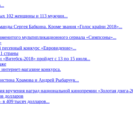
..
рых 102 женщины и 113 мужчин...
манды Сергея Бабкина. Кроме звания «Голос країни 2018»...
наменитого мультипликационного сериала «Симпсоны»...
»
 песенный конкурс «Евровидение»...
21 страны
«Витебск-2018» пройдет с 13 по 15 июля...
аже
 интернет-магазине конкурса.
ристина Храмова и Андрей Рыбарчук...
ния вручения наград национальной кинопремии «Золотая дзига-20
ов долларов
в 409 тысяч долларов...