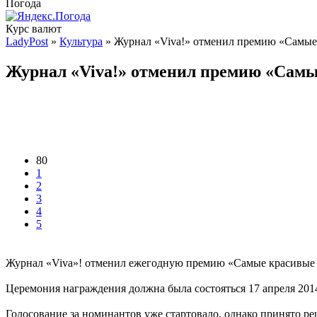
Погода
Курс валют
LadyPost
»
Культура
» Журнал «Viva!» отменил премию «Самые
Журнал «Viva!» отменил премию «Самы
80
1
2
3
4
5
Журнал «Viva»! отменил ежегодную премию «Самые красивые лю
Церемония награждения должна была состояться 17 апреля 2014
Голосование за номинантов уже стартовало, однако принято ре