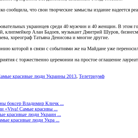
ообщила, что свои творческие замыслы издание надеется реализ
вательных украинцев среди 40 мужчин и 40 женщин. В этом го
й, клипмейкер Алан Бадоев, музыкант Дмитрий Шуров, бизнесм
ева, хореограф Татьяна Денисова и многие другие.
ю которой в связи с событиями же на Майдане уже переносили не
иятия с торжественно церемонии на простое оглашение лауреат
амые красивые люди Украины 2013
,
Телетриумф
ы боксер Владимир Кличк ...
 «Viva! Самые красивы ...
е красивые люди Украин ...
мые красивые люди Укра ...